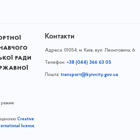
Контакти
ортної
онавчого
Адреса:
01054, м. Київ, вул. Леонтовича, 6
ької ради
Телефон:
+38 (044) 366 63 05
ержавної
Пошта:
transport@kyivcity.gov.ua
 режимі
ліцензією
Creative
,
ernational license