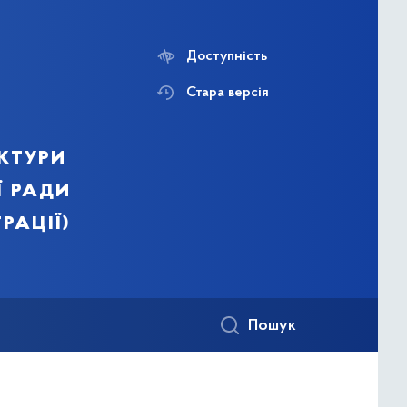
Доступність
Стара версія
ктури
ї ради
рації)
Пошук