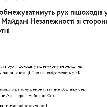
 обмежуватимуть рух пішоходів 
 Майдані Незалежності зі сторон
тні
уть рух пішоходів у підземному переході на
районі столиці. Про це повідомляють у КК
ського району ремонтуватиме обшивку стелі
ни Алеї Героїв Небесної Сотні.
а тимчасові незручності.