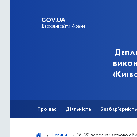
GOV.UA
Державні сайти України
Депа
викон
(Київ
Про нас
Діяльність
Безбар’єрніст
Новини
16–22 вересня частково обмежуватимуть рух пішоходів у підземному переході на Майдані Н