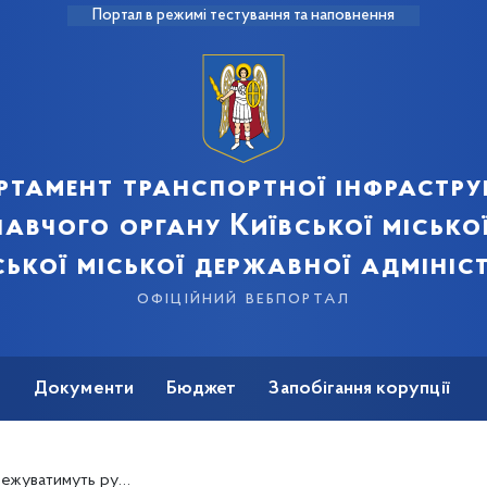
Портал в режимі тестування та наповнення
ртамент транспортної інфрастру
авчого органу Київської місько
ської міської державної адмініст
офіційний вебпортал
ь
Документи
Бюджет
Запобігання корупції
езалежності зі сторони Алеї Героїв Небесної Сотні