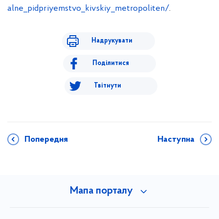
alne_pidpriyemstvo_kivskiy_metropoliten/
.
Надрукувати
Поділитися
Твітнути
Попередня
Наступна
Мапа порталу