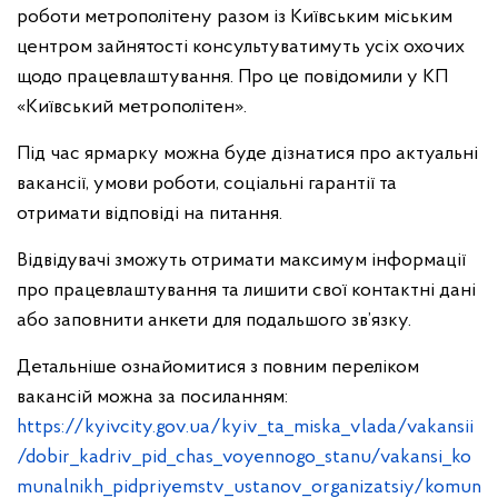
роботи метрополітену разом із Київським міським
центром зайнятості консультуватимуть усіх охочих
щодо працевлаштування. Про це повідомили у КП
«Київський метрополітен».
Під час ярмарку можна буде дізнатися про актуальні
вакансії, умови роботи, соціальні гарантії та
отримати відповіді на питання.
Відвідувачі зможуть отримати максимум інформації
про працевлаштування та лишити свої контактні дані
або заповнити анкети для подальшого зв’язку.
Детальніше ознайомитися з повним переліком
вакансій можна за посиланням:
https://kyivcity.gov.ua/kyiv_ta_miska_vlada/vakansii
/dobir_kadriv_pid_chas_voyennogo_stanu/vakansi_ko
munalnikh_pidpriyemstv_ustanov_organizatsiy/komun