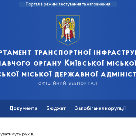
Портал в режимі тестування та наповнення
ртамент транспортної інфрастру
авчого органу Київської місько
ської міської державної адмініст
офіційний вебпортал
ь
Документи
Бюджет
Запобігання корупції
 у Шевченківському районі столиці