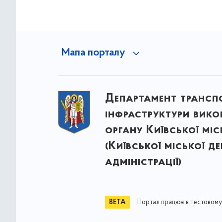
Мапа порталу
Департамент трансп
інфраструктури вик
органу Київської міс
(Київської міської д
адміністрації)
Портал працює в тестовому