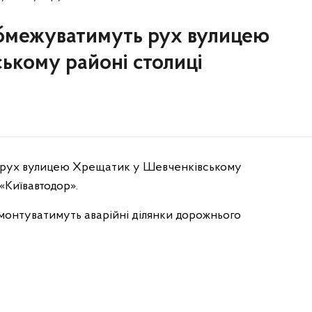
 обмежуватимуть рух вулицею
ькому районі столиці
ть рух вулицею Хрещатик у Шевченківському
«Київавтодор».
онтуватимуть аварійні ділянки дорожнього