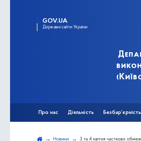
GOV.UA
Державні сайти України
Депа
викон
(Київ
Про нас
Діяльність
Безбар’єрніст
Новини
3 та 4 квітня частково обмежуватимуть рух вулицею Хрещатик