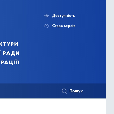
Доступність
Стара версія
ктури
ї ради
рації)
Пошук