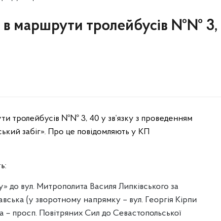
и в маршрути тролейбусів №№ 3,
ути тролейбусів №№ 3, 40 у зв’язку з проведенням
ький забіг». Про це повідомляють у КП
ь:
ту» до вул. Митрополита Василя Липківського за
авська (у зворотному напрямку – вул. Георгія Кірпи
нка – просп. Повітряних Сил до Севастопольської