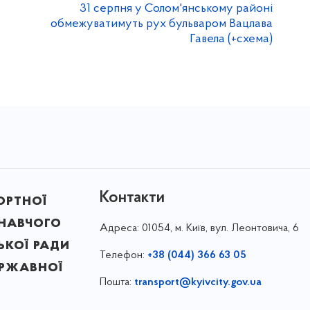
31 серпня у Солом'янському районі
обмежуватимуть рух бульваром Вацлава
Гавела (+схема)
Контакти
ортної
онавчого
Адреса:
01054, м. Київ, вул. Леонтовича, 6
ької ради
Телефон:
+38 (044) 366 63 05
ержавної
Пошта:
transport@kyivcity.gov.ua