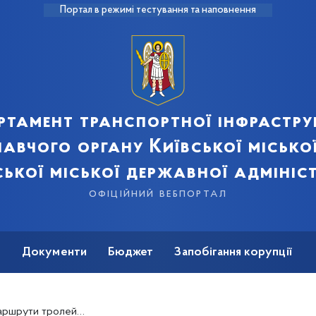
Портал в режимі тестування та наповнення
ртамент транспортної інфрастру
авчого органу Київської місько
ської міської державної адмініст
офіційний вебпортал
ь
Документи
Бюджет
Запобігання корупції
бусів №№ 3, 40 (+схеми)