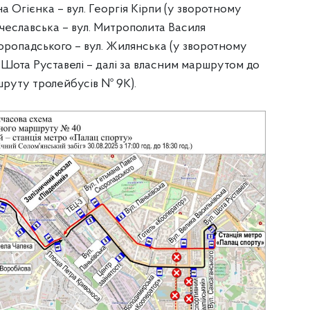
ана Огієнка – вул. Георгія Кірпи (у зворотному
Січеславська – вул. Митрополита Василя
коропадського – вул. Жилянська (у зворотному
. Шота Руставелі – далі за власним маршрутом до
шруту тролейбусів № 9К).