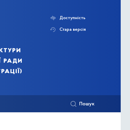
Доступність
Стара версія
ктури
ї ради
рації)
Пошук