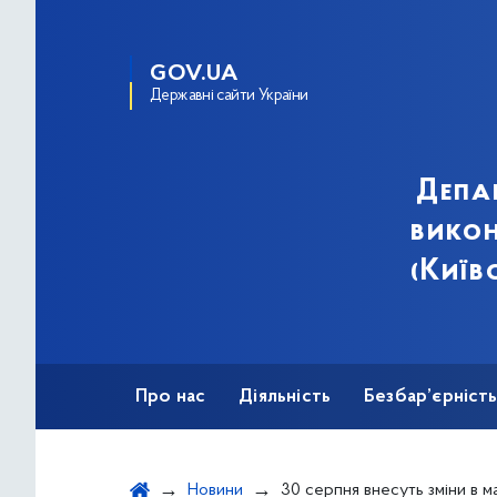
GOV.UA
Державні сайти України
Депа
викон
(Київ
Про нас
Діяльність
Безбар’єрніст
Новини
30 серпня внесуть зміни в маршрути тролей