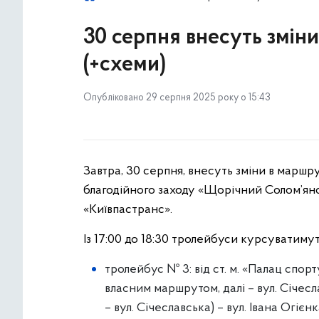
30 серпня внесуть змін
(+схеми)
Опубліковано 29 серпня 2025 року о 15:43
Завтра, 30 серпня, внесуть зміни в маршр
благодійного заходу «Щорічний Солом’янс
«Київпастранс».
Із 17:00 до 18:30 тролейбуси курсуватимут
тролейбус № 3: від ст. м. «Палац спор
власним маршрутом, далі – вул. Січесл
– вул. Січеславська) – вул. Івана Огіє