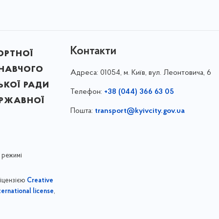
Контакти
ортної
онавчого
Адреса:
01054, м. Київ, вул. Леонтовича, 6
ької ради
Телефон:
+38 (044) 366 63 05
ержавної
Пошта:
transport@kyivcity.gov.ua
 режимі
ліцензією
Creative
,
ernational license