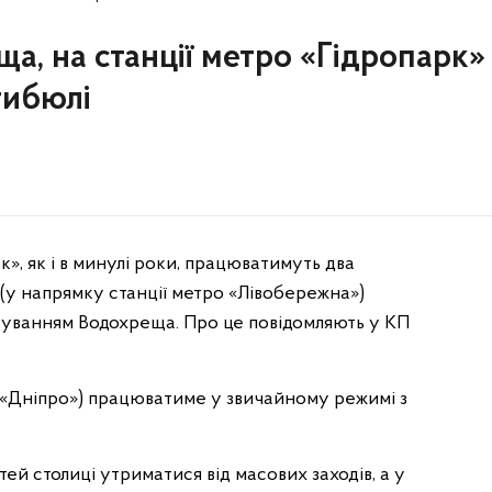
еща, на станції метро «Гідропарк»
тибюлі
рк», як і в минулі роки, працюватимуть два
 (у напрямку станції метро «Лівобережна»)
вяткуванням Водохреща. Про це повідомляють у КП
 «Дніпро») працюватиме у звичайному режимі з
тей столиці утриматися від масових заходів, а у