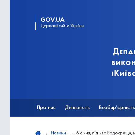
GOV.UA
Державні сайти України
Депа
викон
(Київ
Про нас
Діяльність
Безбар’єрніст
Новини
6 січня, під час Водохреща, на станції метро «Гідропа