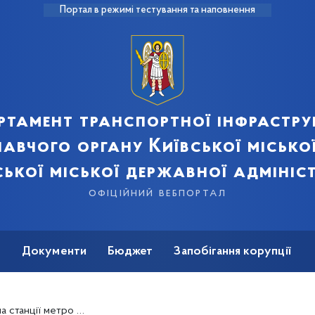
Портал в режимі тестування та наповнення
ртамент транспортної інфрастру
авчого органу Київської місько
ської міської державної адмініст
офіційний вебпортал
ь
Документи
Бюджет
Запобігання корупції
рк» працюватимуть два вестибюлі