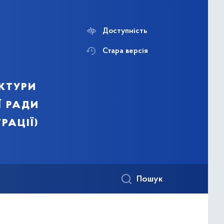
Доступність
Стара версія
ктури
ї ради
рації)
Пошук