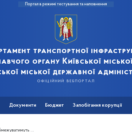
Портал в режимі тестування та наповнення
ртамент транспортної інфрастру
авчого органу Київської місько
ської міської державної адмініст
офіційний вебпортал
ь
Документи
Бюджет
Запобігання корупції
и у Святошинському районі (+схема)