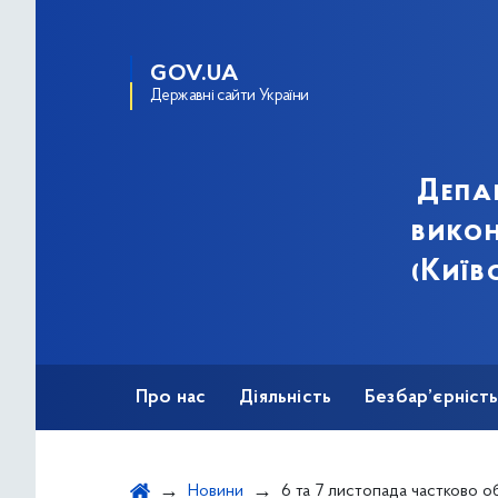
GOV.UA
Державні сайти України
Депа
викон
(Київ
Про нас
Діяльність
Безбар’єрніст
Новини
6 та 7 листопада частково обмежуватимуть рух вулицею Івана Дзюб