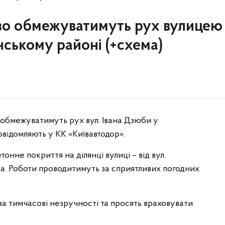
ово обмежуватимуть рух вулицею
ському районі (+схема)
во обмежуватимуть рух вул. Івана Дзюби у
овідомляють у КК «Київавтодор».
не покриття на ділянці вулиці – від вул.
а. Роботи проводитимуть за сприятливих погодних
а тимчасові незручності та просять враховувати