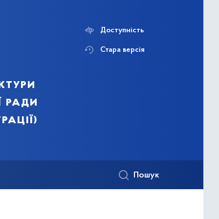
Доступність
Стара версія
ктури
ї ради
рації)
Пошук