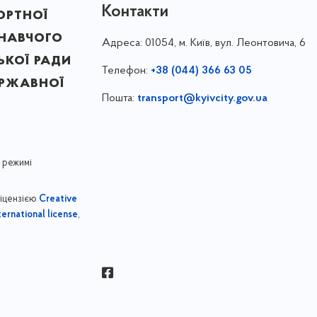
Контакти
ортної
онавчого
Адреса:
01054, м. Київ, вул. Леонтовича, 6
ької ради
Телефон:
+38 (044) 366 63 05
ержавної
Пошта:
transport@kyivcity.gov.ua
 режимі
ліцензією
Creative
,
ernational license