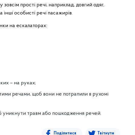
зовсім прості речі, наприклад, довгий одяг,
та інші особисті речі пасажирів.
нки на ескалаторах:
ьких – на руках;
стими речами, щоб вони не потрапили в рухомі
об уникнути травм або пошкодження речей.
Поділитися
Твітнути