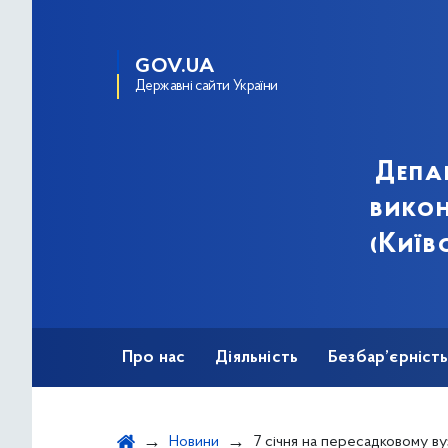
GOV.UA
Державні сайти України
Депа
викон
(Київ
Про нас
Діяльність
Безбар’єрніст
Новини
7 січня на пересадковому вузлі між станціями метро «Палац спорту» і «Площа Українських Гер