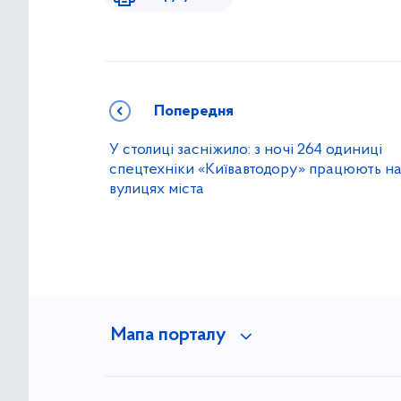
Попередня
У столиці засніжило: з ночі 264 одиниці
спецтехніки «Київавтодору» працюють н
вулицях міста
Мапа порталу