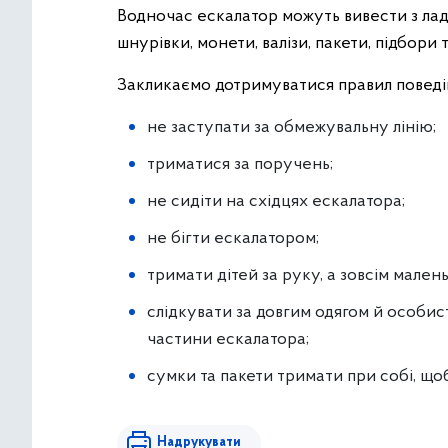
Водночас ескалатор можуть вивести з ладу 
шнурівки, монети, валізи, пакети, підбори 
Закликаємо дотримуватися правил поведі
не заступати за обмежувальну лінію;
триматися за поручень;
не сидіти на східцях ескалатора;
не бігти ескалатором;
тримати дітей за руку, а зовсім мален
слідкувати за довгим одягом й особи
частини ескалатора;
сумки та пакети тримати при собі, щ
Надрукувати