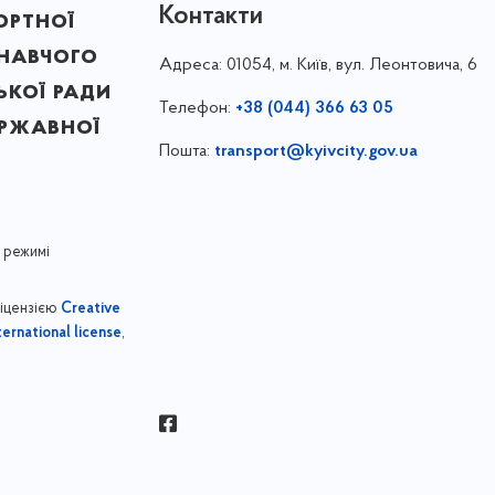
Контакти
ортної
онавчого
Адреса:
01054, м. Київ, вул. Леонтовича, 6
ької ради
Телефон:
+38 (044) 366 63 05
ержавної
Пошта:
transport@kyivcity.gov.ua
 режимі
ліцензією
Creative
,
ernational license