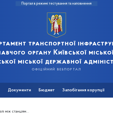
Портал в режимі тестування та наповнення
ртамент транспортної інфрастру
авчого органу Київської місько
ської міської державної адмініст
офіційний вебпортал
ь
Документи
Бюджет
Запобігання корупції
оїв» розпочнуть почерговий капремонт ескалаторів