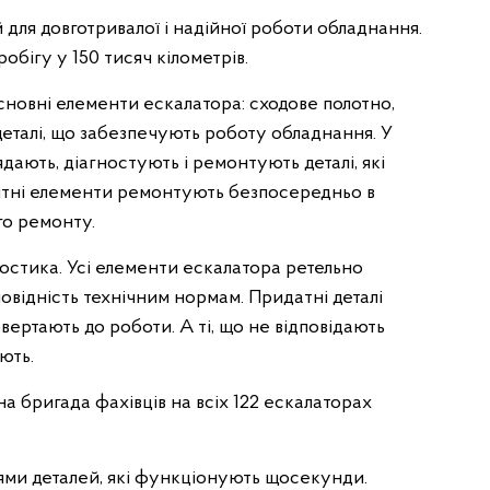
для довготривалої і надійної роботи обладнання.
робігу у 150 тисяч кілометрів.
сновні елементи ескалатора: сходове полотно,
 деталі, що забезпечують роботу обладнання. У
дають, діагностують і ремонтують деталі, які
итні елементи ремонтують безпосередньо в
го ремонту.
ностика. Усі елементи ескалатора ретельно
повідність технічним нормам. Придатні деталі
овертають до роботи. А ті, що не відповідають
ють.
а бригада фахівців на всіх 122 ескалаторах
нями деталей, які функціонують щосекунди.