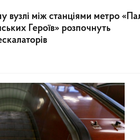
у вузлі між станціями метро «Па
нських Героїв» розпочнуть
ескалаторів