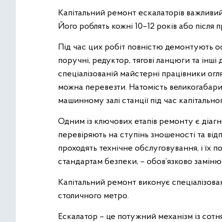
Капітальний ремонт ескалаторів важливий 
Його роблять кожні 10–12 років або після п
Під час цих робіт повністю демонтують о
поручні, редуктор, тягові ланцюги та інші
спеціалізованій майстерні працівники огля
можна перевезти. Натомість великогабар
машинному залі станції під час капітально
Одним із ключових етапів ремонту є діаг
перевіряють на ступінь зношеності та від
проходять технічне обслуговування, і їх п
стандартам безпеки, – обов’язково заміню
Капітальний ремонт виконує спеціалізован
столичного метро.
Ескалатор – це потужний механізм із сот