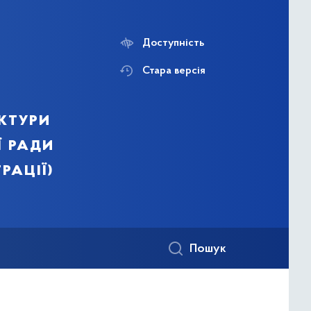
Доступність
Стара версія
ктури
ї ради
рації)
Пошук