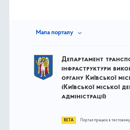
Мапа порталу
Департамент трансп
інфраструктури вик
органу Київської міс
(Київської міської д
адміністрації)
Портал працює в тестовому