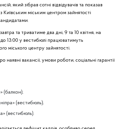
ій, який зібрав сотні відвідувачів та показав
 з Київським міським центром зайнятості
кандидатами.
втра та триватиме два дні, 9 та 10 квітня, на
0 до 13:00 у вестибюлі працюватимуть
ого міського центру зайнятості.
ро наявні вакансії, умови роботи, соціальні гарантії
» (балкон);
Дніпра» (вестибюль);
а» (вестибюль).
ерігається дефіцит кадрів, особливо серед