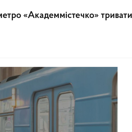
ії метро «Академмістечко» триват