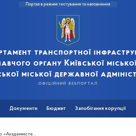
Портал в режимі тестування та наповнення
ртамент транспортної інфрастру
авчого органу Київської місько
ської міської державної адмініст
офіційний вебпортал
ь
Документи
Бюджет
Запобігання корупції
 триватиме ярмарок вакансій