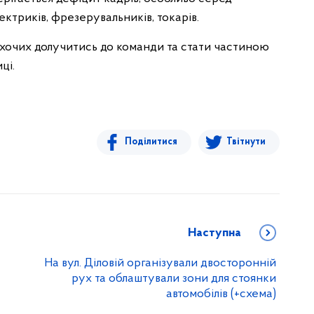
ектриків, фрезерувальників, токарів.
охочих долучитись до команди та стати частиною
ці.
Поділитися
Твітнути
Наступна
На вул. Діловій організували двосторонній
рух та облаштували зони для стоянки
автомобілів (+схема)