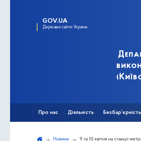
GOV.UA
Державні сайти України
Депа
викон
(Київ
Про нас
Діяльність
Безбар’єрніст
Новини
9 та 10 квітня на станції метро «Академмістечко»