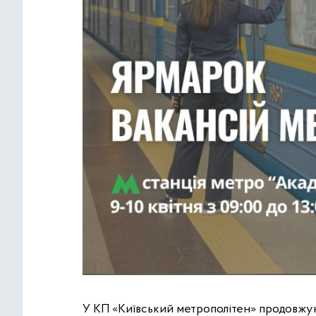
У КП «Київський метрополітен» продовжую