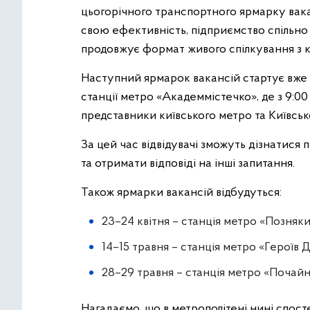
цьогорічного транспортного ярмарку ваканс
свою ефективність, підприємство спільно
продовжує формат живого спілкування з 
Наступний ярмарок вакансій стартує вже за
станції метро «Академмістечко», де з 9:0
представники київського метро та Київськ
За цей час відвідувачі зможуть дізнатися п
та отримати відповіді на інші запитання.
Також ярмарки вакансій відбудуться:
23–24 квітня – станція метро «Позняки
14–15 травня – станція метро «Героїв 
28–29 травня – станція метро «Почайн
Нагадаємо, що в метрополітені нині спост