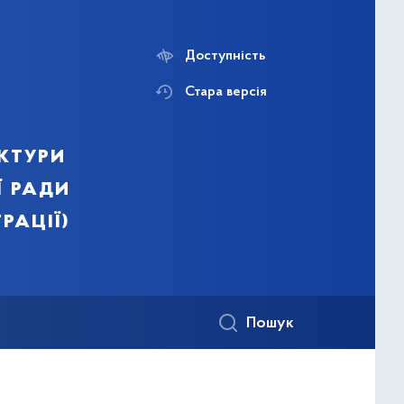
Доступність
Стара версія
ктури
ї ради
рації)
Пошук