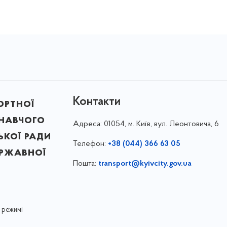
Контакти
ортної
онавчого
Адреса:
01054, м. Київ, вул. Леонтовича, 6
ької ради
Телефон:
+38 (044) 366 63 05
ержавної
Пошта:
transport@kyivcity.gov.ua
 режимі