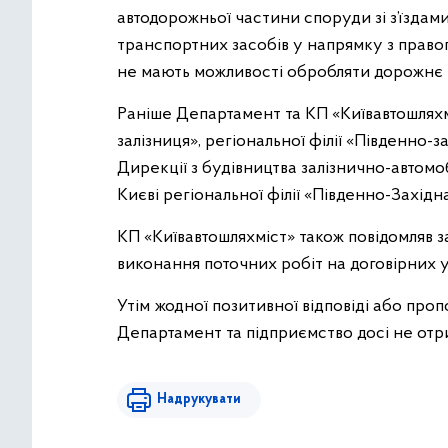
автодорожньої частини споруди зі з’їздами
транспортних засобів у напрямку з правог
не мають можливості обробляти дорожнє п
Раніше Департамент та КП «Київавтошляхм
залізниця», регіональної філії «Південно-
Дирекції з будівництва залізнично-автомо
Києві регіональної філії «Південно-Західн
КП «Київавтошляхміст» також повідомляв з
виконання поточних робіт на договірних 
Утім жодної позитивної відповіді або про
Департамент та підприємство досі не отр
Надрукувати