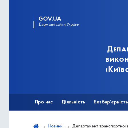
GOV.UA
Державні сайти України
Депа
викон
(Київ
Про нас
Діяльність
Безбар’єрніст
Новини
Департамент транспортної інфраструктури вкотре звернувся до «Укрзалізниці» щодо належного утримання за