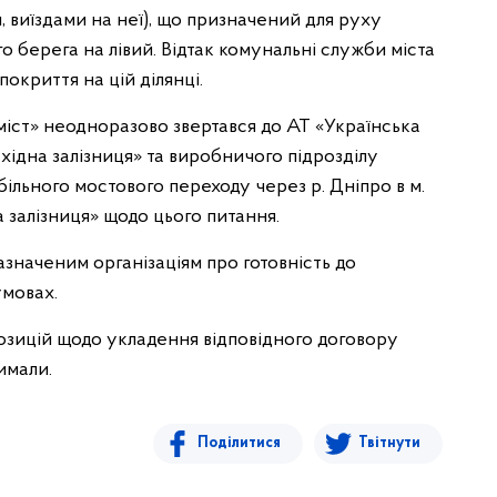
, виїздами на неї), що призначений для руху
о берега на лівий. Відтак комунальні служби міста
окриття на цій ділянці.
іст» неодноразово звертався до АТ «Українська
західна залізниця» та виробничого підрозділу
більного мостового переходу через р. Дніпро в м.
а залізниця» щодо цього питання.
азначеним організаціям про готовність до
умовах.
позицій щодо укладення відповідного договору
имали.
Поділитися
Твітнути