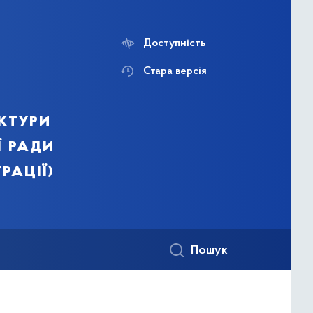
Доступність
Стара версія
ктури
ї ради
рації)
Пошук