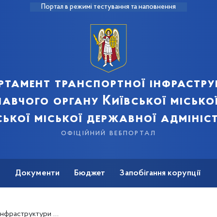
Портал в режимі тестування та наповнення
ртамент транспортної інфрастру
авчого органу Київської місько
ської міської державної адмініст
офіційний вебпортал
ь
Документи
Бюджет
Запобігання корупції
лізнично-автомобільного мостового переходу через р. Дніпро