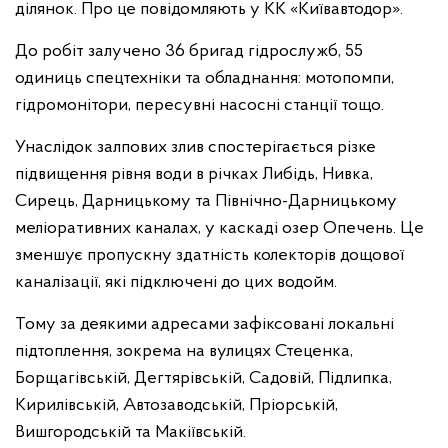
ділянок. Про це повідомляють у КК «Київавтодор».
До робіт залучено 36 бригад гідрослужб, 55
одиниць спецтехніки та обладнання: мотопомпи,
гідромонітори, пересувні насосні станції тощо.
Унаслідок залпових злив спостерігається різке
підвищення рівня води в річках Либідь, Нивка,
Сирець, Дарницькому та Північно-Дарницькому
меліоративних каналах, у каскаді озер Опечень. Це
зменшує пропускну здатність колекторів дощової
каналізації, які підключені до цих водойм.
Тому за деякими адресами зафіксовані локальні
підтоплення, зокрема на вулицях Стеценка,
Борщагівській, Дегтярівській, Садовій, Підлипка,
Кирилівській, Автозаводській, Пріорській,
Вишгородській та Макіївській.