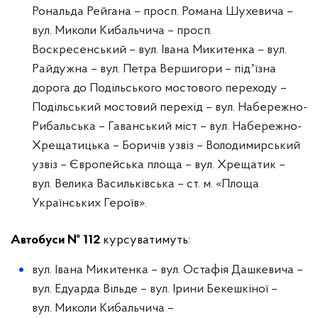
Рональда Рейгана – просп. Романа Шухевича –
вул. Миколи Кибальчича – просп.
Воскресенський – вул. Івана Микитенка – вул.
Райдужна – вул. Петра Вершигори – підʼїзна
дорога до Подільського мостового переходу –
Подільський мостовий перехід – вул. Набережно-
Рибальська – Гаванський міст – вул. Набережно-
Хрещатицька – Боричів узвіз – Володимирський
узвіз – Європейська площа – вул. Хрещатик –
вул. Велика Васильківська – ст. м. «Площа
Українських Героїв».
Автобуси № 112
курсуватимуть:
вул. Івана Микитенка – вул. Остафія Дашкевича –
вул. Едуарда Вільде – вул. Ірини Бекешкіної –
вул. Миколи Кибальчича –