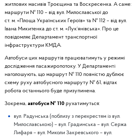
житлових масивів Троєщина та Воскресенка. А саме:
маршрути № 110 – від вул. Милославської до
ст. м. «Площа Українських Героїв» та № 112 – від вул.
Івана Микитенка до ст. м. «Лук’янівська». Про це
повідомляє Департамент транспортної
інфраструктури КМДА.
Автобуси цих маршрутів працюватимуть у режимі
дослідження пасажиропотоку. У Департаменті
наголошують, що маршрут № 110 повністю дублює
схему руху автобусного маршруту № 61, відтак
робота останнього буде призупинена.
Зокрема,
автобуси № 110
рухатимуться:
вул. Радунська (поблизу з перехрестям із вул.
Милославською) – вул. Градинська – вул. Сержа
Лифаря – вул. Миколи Закревського – вул.