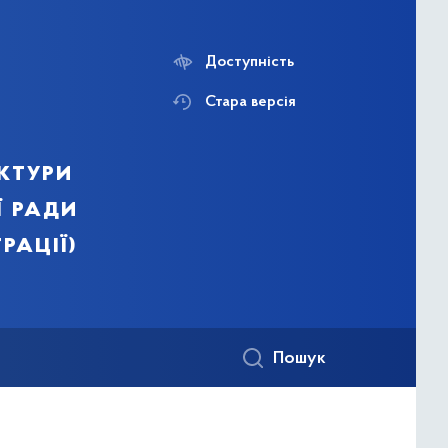
Доступність
Стара версія
ктури
ї ради
рації)
Пошук