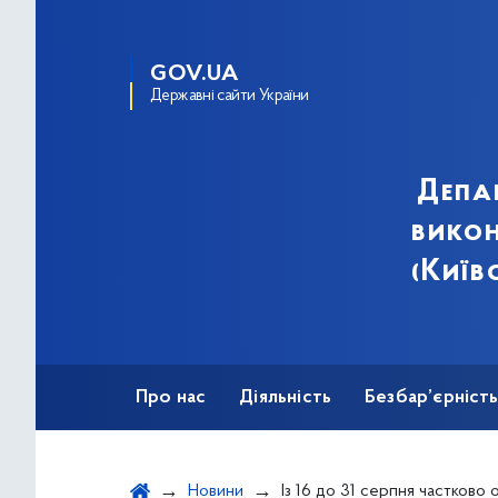
GOV.UA
Державні сайти України
Депа
викон
(Київ
Про нас
Діяльність
Безбар’єрніст
Новини
Із 16 до 31 серпня частково обмежуватимуть рух П