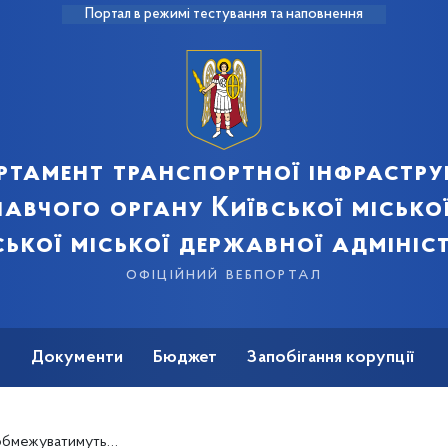
Портал в режимі тестування та наповнення
ртамент транспортної інфрастру
авчого органу Київської місько
ської міської державної адмініст
офіційний вебпортал
ь
Документи
Бюджет
Запобігання корупції
одільським узвозом (+схема)