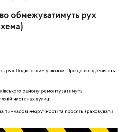
ково обмежуватимуть рух
схема)
уть рух Подільським узвозом. Про це повідомляють
ківського району ремонтуватимуть
ижній частинах вулиці.
а тимчасові незручності та просять враховувати