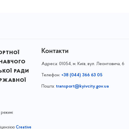
Контакти
ортної
онавчого
Адреса:
01054, м. Київ, вул. Леонтовича, 6
ької ради
Телефон:
+38 (044) 366 63 05
ержавної
Пошта:
transport@kyivcity.gov.ua
 режимі
ліцензією
Creative