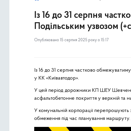
Із 16 до 31 серпня част
Подільським узвозом (+
Опубліковано 15 серпня 2025 року о 15:17
Із 16 до 31 серпня частково обмежуватим
у КК «Київавтодор».
У цей період дорожники КП ШЕУ Шевчен
асфальтобетонне покриття у верхній та н
У комунальній корпорації перепрошують з
обмеження під час планування маршруту.