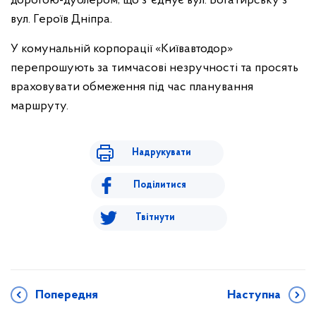
дорогою-дублером, що зʼєднує вул. Богатирську з
вул. Героїв Дніпра.
У комунальній корпорації «Київавтодор»
перепрошують за тимчасові незручності та просять
враховувати обмеження під час планування
маршруту.
Надрукувати
Поділитися
Твітнути
Попередня
Наступна