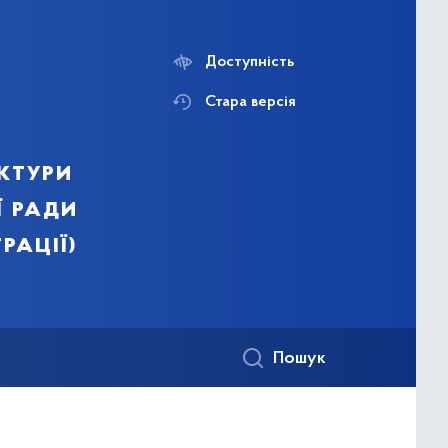
Доступність
Стара версія
ктури
ї ради
рації)
Пошук