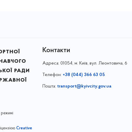
Контакти
ортної
онавчого
Адреса:
01054, м. Київ, вул. Леонтовича, 6
ької ради
Телефон:
+38 (044) 366 63 05
ержавної
Пошта:
transport@kyivcity.gov.ua
 режимі
ліцензією
Creative