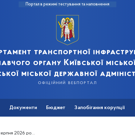
Портал в режимі тестування та наповнення
ртамент транспортної інфрастру
авчого органу Київської місько
ської міської державної адмініст
офіційний вебпортал
ь
Документи
Бюджет
Запобігання корупції
 просп. Миколи Бажана з Дніпровською набережною (+схема)