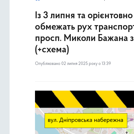
Із 3 липня та орієнтовн
обмежать рух транспор
просп. Миколи Бажана 
(+схема)
Опубліковано 02 липня 2025 року о 13:39