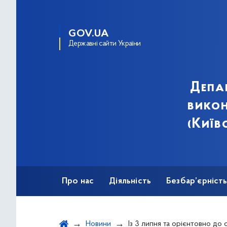
GOV.UA
Державні сайти України
Депа
викон
(Київ
Про нас
Діяльність
Безбар’єрніст
Новини
Із 3 липня та орієнтовно до серпня 2026 року частково обмежать рух транспорту шляхопроводом на перетині