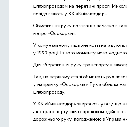
шляхопроводом на перетині просп. Мико
повідомляють у КК «Київавтодор».
Обмеження руху пов’язані з початком кап
метро «Осокорки».
У комунальному підприємстві нагадують, 
у 1990 році. І з того моменту його жодног
Для збереження руху транспорту шляхоп
Так, на першому етапі обмежать рух пол
у напрямку «Осокорків». Рух в обидва н
шляхопроводу.
У КК «Київавтодор» звертають увагу, що 
автотранспорту шляхопроводом здійснюва
дорожнього руху, погодженою з Управлінням