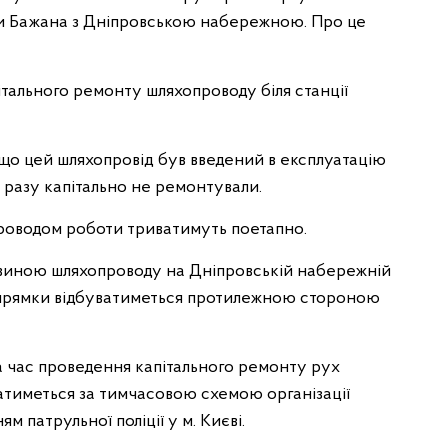
ли Бажана з Дніпровською набережною. Про це
ітального ремонту шляхопроводу біля станції
що цей шляхопровід був введений в експлуатацію
о разу капітально не ремонтували.
роводом роботи триватимуть поетапно.
овиною шляхопроводу на Дніпровській набережній
апрямки відбуватиметься протилежною стороною
на час проведення капітального ремонту рух
тиметься за тимчасовою схемою організації
 патрульної поліції у м. Києві.