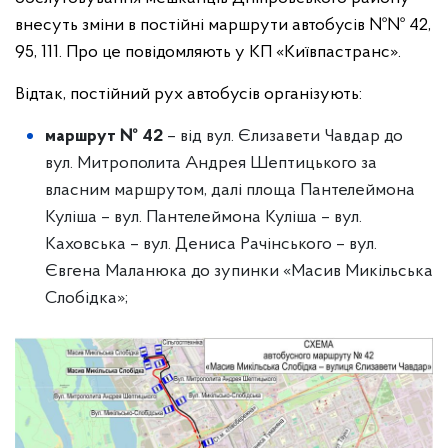
внесуть зміни в постійні маршрути автобусів №№ 42,
95, 111. Про це повідомляють у КП «Київпастранс».
Відтак, постійний рух автобусів організують:
маршрут № 42
– від вул. Єлизавети Чавдар до
вул. Митрополита Андрея Шептицького за
власним маршрутом, далі площа Пантелеймона
Куліша – вул. Пантелеймона Куліша – вул.
Каховська – вул. Дениса Рачінського – вул.
Євгена Маланюка до зупинки «Масив Микільська
Слобідка»;