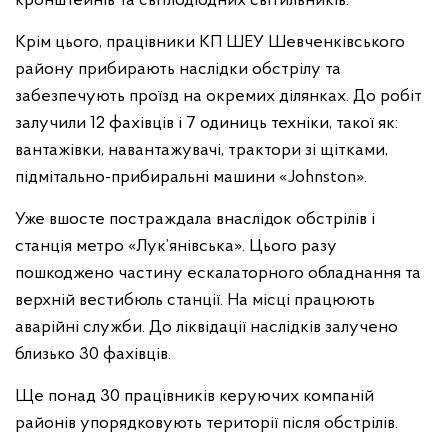
кронштейнів та світлодіодних світильників.
Крім цього, працівники КП ШЕУ Шевченківського
району прибирають наслідки обстрілу та
забезпечують проїзд на окремих ділянках. До робіт
залучили 12 фахівців і 7 одиниць техніки, такої як:
вантажівки, навантажувачі, трактори зі щітками,
підмітально-прибиральні машини «Johnston».
Уже вшосте постраждала внаслідок обстрілів і
станція метро «Лук’янівська». Цього разу
пошкоджено частину ескалаторного обладнання та
верхній вестибюль станції. На місці працюють
аварійні служби. До ліквідації наслідків залучено
близько 30 фахівців.
Ще понад 30 працівників керуючих компаній
районів упорядковують території після обстрілів.