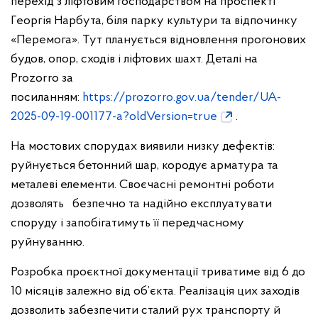
перехід з ліфтовим господарством на проспекті
Георгія Нарбута, біля парку культури та відпочинку
«Перемога». Тут планується відновлення прогонових
будов, опор, сходів і ліфтових шахт. Деталі на
Prozorro за
посиланням:
https://prozorro.gov.ua/tender/UA-
2025-09-19-001177-a?oldVersion=true
.
На мостових спорудах виявили низку дефектів:
руйнується бетонний шар, кородує арматура та
металеві елементи. Своєчасні ремонтні роботи
дозволять безпечно та надійно експлуатувати
споруду і запобігатимуть її передчасному
руйнуванню.
Розробка проєктної документації триватиме від 6 до
10 місяців залежно від об’єкта. Реалізація цих заходів
дозволить забезпечити сталий рух транспорту й