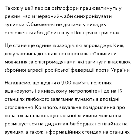
Також у цей період світлофори працюватимуть у
режимі «всім червоний», аби синхронізувати
зупинки. Обмеження не діятиме у випадку
оголошення або дії сигналу «Повітряна тривога».
Це стане ще одним із заходів, які впроваджує Київ,
долучаючись до загальнонаціональної хвилини
мовчання за співгромадянами, які загинули внаслідок
збройної агресії російської федерації проти України.
Нагадаємо, що щодня о 9:00 пам’ять полеглих
вшановують і в київському метрополітені, де на 19
станціях глибокого залягання лунають відповідні
оголошення. Крім того, візуальне повідомлення про
початок загальнонаціональної хвилини мовчання
розміщується на диджитал-білбордах і сітілайтах на
вулицях, а також інформаційних стендах на станціях