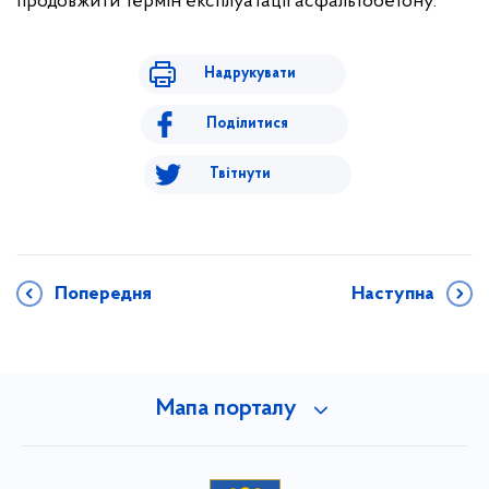
продовжити термін експлуатації асфальтобетону.
Надрукувати
Поділитися
Твітнути
Попередня
Наступна
Мапа порталу