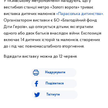
У «Київському метрополітені» нагадують, що у
вестибюлі станції метро «Золоті ворота» триває
виставка дитячих малюнків
«Парасолька дитинства»
.
Організатором виставки є БО «Благодійний фонд
Діти Героїв», що опікується дітьми, які втратили
одного або двох батьків внаслідок війни. Експозиція
включає 14 дитячих історій та малюнків, створених
до і під час повномасштабного вторгнення.
Відвідати виставку можна до 12 червня.
Надрукувати
Поділитися
Твітнути