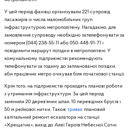
У цей період фахівці організували 221 супровід
пасажирів із числа маломобільних груп
інфраструктурою метрополітену. Нагадаємо, для
замовлення супроводу необхідно зателефонувати за
номером (044) 238-55-11 або 050-448-91-71 і
повідомити маршрут поїздки в метрополітені. У
комунальному підприємстві рекомендують
телефонувати за годину до запланованої поїздки,
аби працівник метро очікував біля початкової станції.
Крім того, на підприємстві проходять планові роботи
з утримання інфраструктури. За цей період
замінили 20 дерев’яних шпал, 10 перевідних брусів і
50 м рейкової нитки. Також
триває
плановий
капітальний ремонт ескалатора на станції
«Хрещатик», вихід до Алеї Героїв Небесної Сотні.