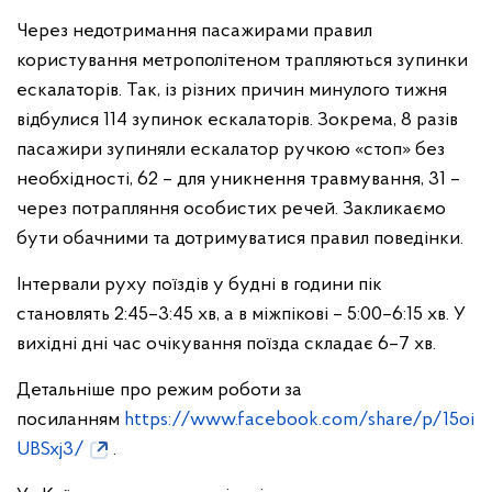
Через недотримання пасажирами правил
користування метрополітеном трапляються зупинки
ескалаторів. Так, із різних причин минулого тижня
відбулися 114 зупинок ескалаторів. Зокрема, 8 разів
пасажири зупиняли ескалатор ручкою «стоп» без
необхідності, 62 – для уникнення травмування, 31 –
через потрапляння особистих речей. Закликаємо
бути обачними та дотримуватися правил поведінки.
Інтервали руху поїздів у будні в години пік
становлять 2:45–3:45 хв, а в міжпікові – 5:00–6:15 хв. У
вихідні дні час очікування поїзда складає 6–7 хв.
Детальніше про режим роботи за
посиланням
https://www.facebook.com/share/p/15oi
UBSxj3/
.