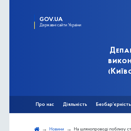
GOV.UA
Державні сайти України
Депа
викон
(Київ
Про нас
Діяльність
Безбар’єрніст
Новини
На шляхопроводі поблизу ст. м. «Дарниця» поступово відновлюють троле