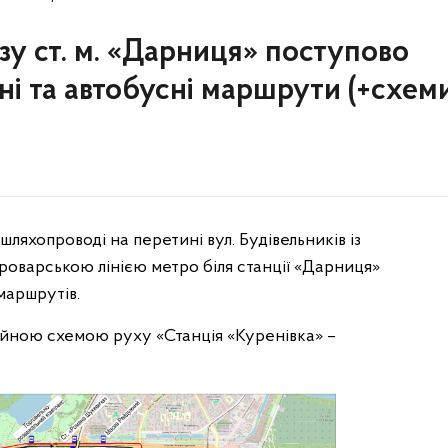
у ст. м. «Дарниця» поступово
і та автобусні маршрути (+схем
шляхопроводі на перетині вул. Будівельників із
оварською лінією метро біля станції «Дарниця»
маршрутів.
ійною схемою руху «Станція «Куренівка» –