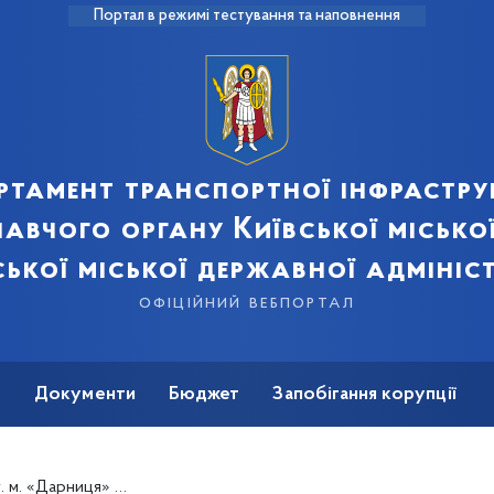
Портал в режимі тестування та наповнення
ртамент транспортної інфрастру
авчого органу Київської місько
ської міської державної адмініст
офіційний вебпортал
ь
Документи
Бюджет
Запобігання корупції
йбусні та автобусні маршрути (+схеми)