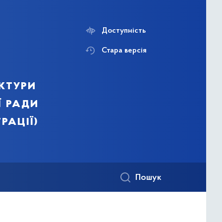
Доступність
Стара версія
ктури
ї ради
рації)
Пошук