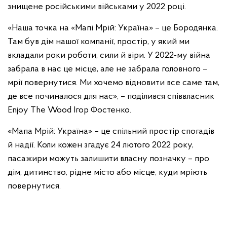
знищене російськими військами у 2022 році.
«Наша точка на «Мапі Мрій: Україна» – це Бородянка.
Там був дім нашої компанії, простір, у який ми
вкладали роки роботи, сили й віри. У 2022-му війна
забрала в нас це місце, але не забрала головного –
мрії повернутися. Ми хочемо відновити все саме там,
де все починалося для нас», – поділився співвласник
Enjoy The Wood Ігор Фостенко.
«Мапа Мрій: Україна» – це спільний простір спогадів
й надії. Коли кожен згадує 24 лютого 2022 року,
пасажири можуть залишити власну позначку – про
дім, дитинство, рідне місто або місце, куди мріють
повернутися.