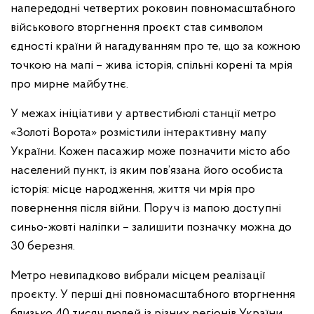
напередодні четвертих роковин повномасштабного
військового вторгнення проєкт став символом
єдності країни й нагадуванням про те, що за кожною
точкою на мапі – жива історія, спільні корені та мрія
про мирне майбутнє.
У межах ініціативи у артвестибюлі станції метро
«Золоті Ворота» розмістили інтерактивну мапу
України. Кожен пасажир може позначити місто або
населений пункт, із яким пов’язана його особиста
історія: місце народження, життя чи мрія про
повернення після війни. Поруч із мапою доступні
синьо-жовті наліпки – залишити позначку можна до
30 березня.
Метро невипадково вибрали місцем реалізації
проєкту. У перші дні повномасштабного вторгнення
близько 40 тисяч людей із різних регіонів України