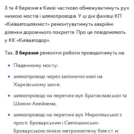
3 та 4 березня в Києві частково обмежуватимуть рух
низкою мостів і шляхопроводів. У ці дні фахівці КП
«Київавтошляхміст» ремонтуватимуть аварійні
ділянки дорожнього покриття. Про це повідомляють
у КК «Київавтодор».
Так,
3 березня
ремонтні роботи проводитимуть на:
Південному мосту;
шляхопроводі через залізничні колії на
Харківському шосе;
шляхопроводі на перетині вул. Братиславської та
Шолом-Алейхема;
шляхопроводі на перетині вул. Миропільської з
просп. Броварським і Святошинсько-
Броварською лінією метрополітену біля ст. м.