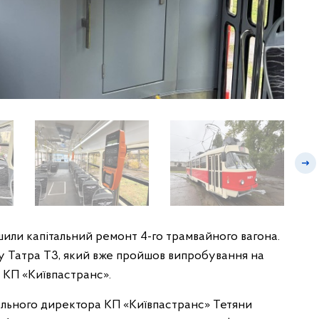
ли капітальний ремонт 4-го трамвайного вагона.
у Татра Т3, який вже пройшов випробування на
у КП «Київпастранс».
ального директора КП «Київпастранс» Тетяни