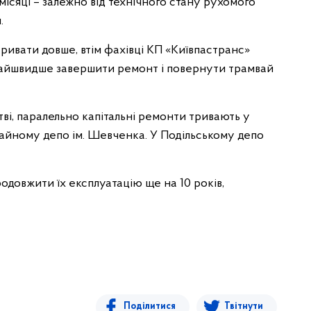
місяці – залежно від технічного стану рухомого
.
ривати довше, втім фахівці КП «Київпастранс»
айшвидше завершити ремонт і повернути трамвай
ві, паралельно капітальні ремонти тривають у
айному депо ім. Шевченка. У Подільському депо
одовжити їх експлуатацію ще на 10 років,
Поділитися
Твітнути