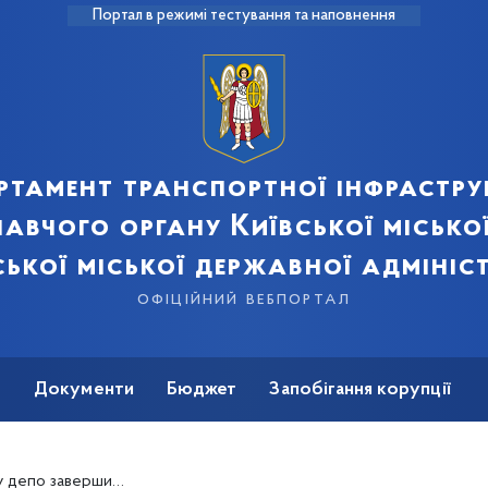
Портал в режимі тестування та наповнення
ртамент транспортної інфрастру
авчого органу Київської місько
ської міської державної адмініст
офіційний вебпортал
ь
Документи
Бюджет
Запобігання корупції
о трамвайного вагона типу Татра Т3