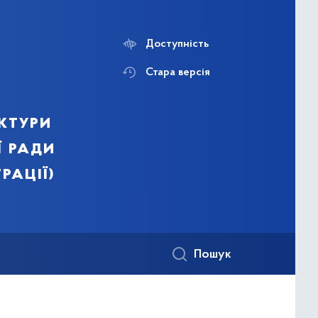
Доступність
Стара версія
ктури
ї ради
рації)
Пошук