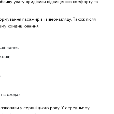
собливу увагу приділили підвищенню комфорту та
рмування пасажирів і відеонагляду. Також після
ему кондиціювання.
вітлення;
ання;
;
 на сходах.
озпочали у серпні цього року. У середньому