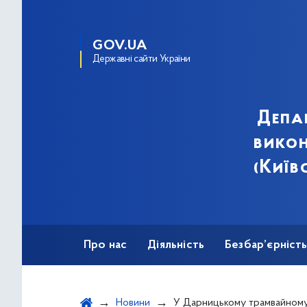
GOV.UA
Державні сайти України
Депа
викон
(Київ
Про нас
Діяльність
Безбар’єрніст
Новини
У Дарницькому трамвайному депо завершили капітальний ремонт 4-г