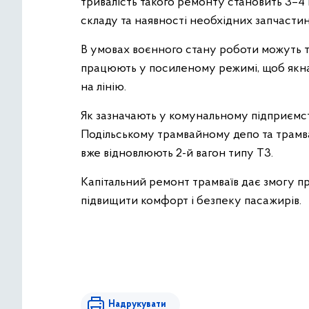
тривалість такого ремонту становить 3–4 
складу та наявності необхідних запчастин
В умовах воєнного стану роботи можуть т
працюють у посиленому режимі, щоб якн
на лінію.
Як зазначають у комунальному підприємст
Подільському трамвайному депо та трамв
вже відновлюють 2-й вагон типу Т3.
Капітальний ремонт трамваїв дає змогу пр
підвищити комфорт і безпеку пасажирів.
Надрукувати