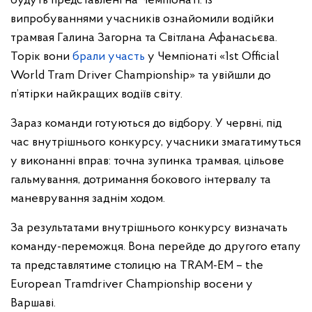
будуть представлені на Чемпіонаті. Із
випробуваннями учасників ознайомили водійки
трамвая Галина Загорна та Світлана Афанасьєва.
Торік вони
брали участь
у Чемпіонаті «1st Official
World Tram Driver Championship» та увійшли до
п’ятірки найкращих водіїв світу.
Зараз команди готуються до відбору. У червні, під
час внутрішнього конкурсу, учасники змагатимуться
у виконанні вправ: точна зупинка трамвая, цільове
гальмування, дотримання бокового інтервалу та
маневрування заднім ходом.
За результатами внутрішнього конкурсу визначать
команду-переможця. Вона перейде до другого етапу
та представлятиме столицю на TRAM-EM – the
European Tramdriver Championship восени у
Варшаві.