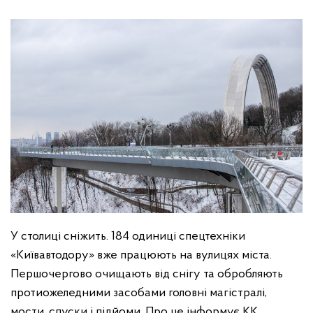
У столиці сніжить. 184 одиниці спецтехніки
«Київавтодору» вже працюють на вулицях міста.
Першочергово очищають від снігу та обробляють
протиожеледними засобами головні магістралі,
мости, спуски і підйоми. Про це інформує КК