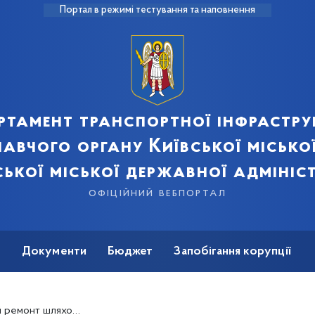
Портал в режимі тестування та наповнення
ртамент транспортної інфрастру
авчого органу Київської місько
ської міської державної адмініст
офіційний вебпортал
ь
Документи
Бюджет
Запобігання корупції
у на вул. Рональда Рейгана