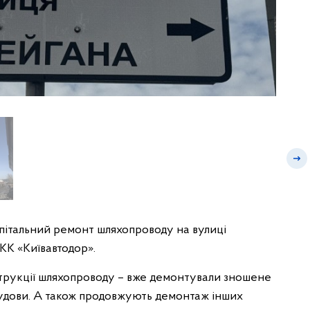
пітальний ремонт шляхопроводу на вулиці
КК «Київавтодор».
трукції шляхопроводу – вже демонтували зношене
будови. А також продовжують демонтаж інших