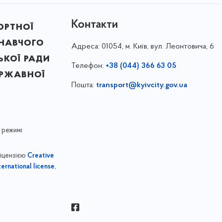
Контакти
ортної
онавчого
Адреса:
01054, м. Київ, вул. Леонтовича, 6
ької ради
Телефон:
+38 (044) 366 63 05
ержавної
Пошта:
transport@kyivcity.gov.ua
 режимі
ліцензією
Creative
,
ernational license