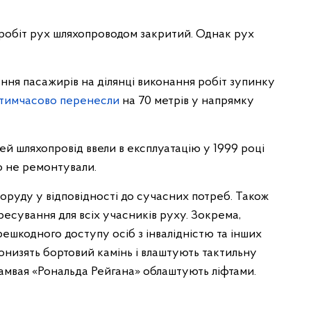
 робіт рух шляхопроводом закритий. Однак рух
ня пасажирів на ділянці виконання робіт зупинку
тимчасово перенесли
на 70 метрів у напрямку
ей шляхопровід ввели в експлуатацію у 1999 році
о не ремонтували.
оруду у відповідності до сучасних потреб. Також
есування для всіх учасників руху. Зокрема,
шкодного доступу осіб з інвалідністю та інших
понизять бортовий камінь і влаштують тактильну
трамвая «Рональда Рейгана» облаштують ліфтами.