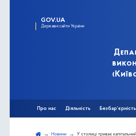
GOV.UA
Державні сайти України
Депа
викон
(Київ
Про нас
Діяльність
Безбар’єрніст
Новини
У столиці триває капітальний ремонт шляхопровод