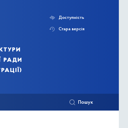
Доступність
Стара версія
ктури
ї ради
рації)
Пошук