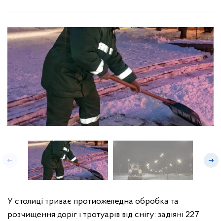
У столиці триває протиожеледна обробка та
розчищення доріг і тротуарів від снігу: задіяні 227