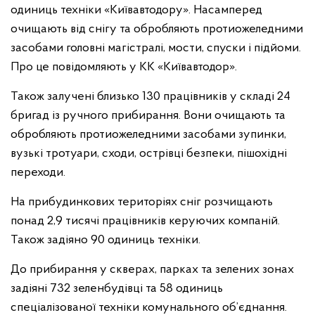
одиниць техніки «Київавтодору». Насамперед
очищають від снігу та обробляють протиожеледними
засобами головні магістралі, мости, спуски і підйоми.
Про це повідомляють у КК «Київавтодор».
Також залучені близько 130 працівників у складі 24
бригад із ручного прибирання. Вони очищають та
обробляють протиожеледними засобами зупинки,
вузькі тротуари, сходи, острівці безпеки, пішохідні
переходи.
На прибудинкових територіях сніг розчищають
понад 2,9 тисячі працівників керуючих компаній.
Також задіяно 90 одиниць техніки.
До прибирання у скверах, парках та зелених зонах
задіяні 732 зеленбудівці та 58 одиниць
спеціалізованої техніки комунального об’єднання.