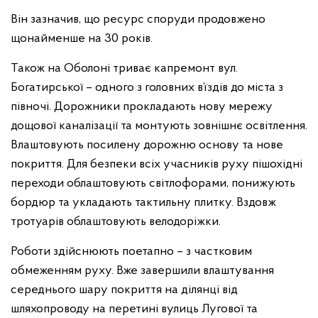
Він зазначив, що ресурс споруди продовжено
щонайменше на 30 років.
Також на Оболоні триває капремонт вул.
Богатирської – одного з головних в’їздів до міста з
півночі. Дорожники прокладають нову мережу
дощової каналізації та монтують зовнішнє освітлення.
Влаштовують посилену дорожню основу та нове
покриття. Для безпеки всіх учасників руху пішохідні
переходи облаштовують світлофорами, понижують
бордюр та укладають тактильну плитку. Вздовж
тротуарів облаштовують велодоріжки.
Роботи здійснюють поетапно – з частковим
обмеженням руху. Вже завершили влаштування
середнього шару покриття на ділянці від
шляхопроводу на перетині вулиць Лугової та