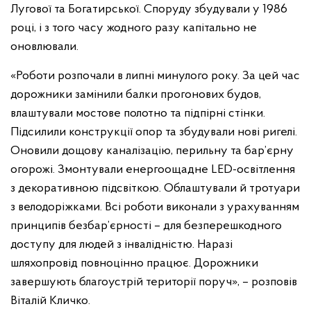
Лугової та Богатирської. Споруду збудували у 1986
році, і з того часу жодного разу капітально не
оновлювали.
«Роботи розпочали в липні минулого року. За цей час
дорожники замінили балки прогонових будов,
влаштували мостове полотно та підпірні стінки.
Підсилили конструкції опор та збудували нові ригелі.
Оновили дощову каналізацію, перильну та бар’єрну
огорожі. Змонтували енергоощадне LED-освітлення
з декоративною підсвіткою. Облаштували й тротуари
з велодоріжками. Всі роботи виконали з урахуванням
принципів безбар’єрності – для безперешкодного
доступу для людей з інвалідністю. Наразі
шляхопровід повноцінно працює. Дорожники
завершують благоустрій території поруч», – розповів
Віталій Кличко.