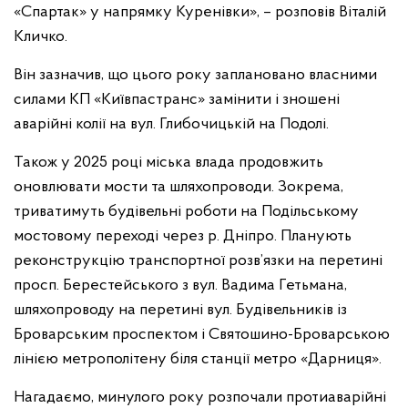
«Спартак» у напрямку Куренівки», – розповів Віталій
Кличко.
Він зазначив, що цього року заплановано власними
силами КП «Київпастранс» замінити і зношені
аварійні колії на вул. Глибочицькій на Подолі.
Також у 2025 році міська влада продовжить
оновлювати мости та шляхопроводи. Зокрема,
триватимуть будівельні роботи на Подільському
мостовому переході через р. Дніпро. Планують
реконструкцію транспортної розв’язки на перетині
просп. Берестейського з вул. Вадима Гетьмана,
шляхопроводу на перетині вул. Будівельників із
Броварським проспектом і Святошино-Броварською
лінією метрополітену біля станції метро «Дарниця».
Нагадаємо, минулого року розпочали протиаварійні