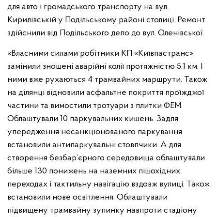
для авто і громадського транспорту на вул.
Кирилівській у Подільському районі столиці. Ремонт
здійснили від Подільського депо до вул. Оленівської.
«Власними силами робітники КП «Київпастранс»
замінили зношені аварійні колії протяжністю 5,1 км. І
ними вже рухаються 4 трамвайних маршрути. Також
на ділянці відновили асфальтне покриття проїжджої
частини та вимостили тротуари з плитки ФЕМ.
Облаштували 10 паркувальних кишень. Задля
упередження несанкціонованого паркування
встановили антипаркувальні стовпчики. А для
створення безбар’єрного середовища облаштували
більше 130 понижень на наземних пішохідних
переходах і тактильну навігацію вздовж вулиці. Також
встановили нове освітлення. Облаштували
підвищену трамвайну зупинку навпроти стадіону