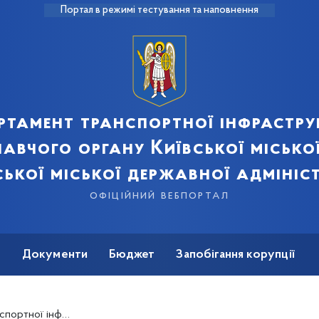
Портал в режимі тестування та наповнення
ртамент транспортної інфрастру
авчого органу Київської місько
ської міської державної адмініст
офіційний вебпортал
ь
Документи
Бюджет
Запобігання корупції
 інфраструктури