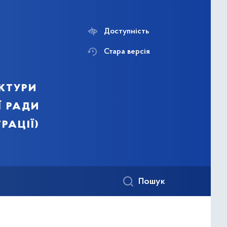
Доступність
Стара версія
ктури
ї ради
рації)
Пошук