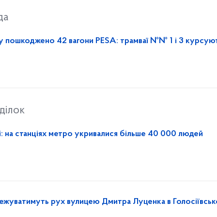
да
 пошкоджено 42 вагони PESA: трамваї №№ 1 і 3 курсуют
ділок
і: на станціях метро укривалися більше 40 000 людей
межуватимуть рух вулицею Дмитра Луценка в Голосіївсь