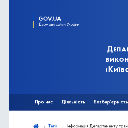
GOV.UA
Державні сайти України
Депа
викон
(Київ
Про нас
Діяльність
Безбар’єрніст
Теги
Інформація Департаменту транспортної