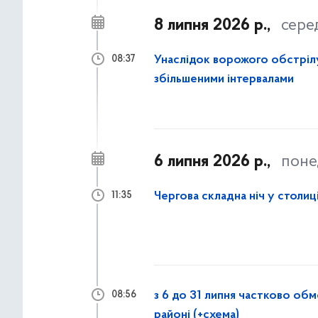
8 липня 2026 р.,
сере
Унаслідок ворожого обстрілу
08:37
збільшеними інтервалами
6 липня 2026 р.,
поне
Чергова складна ніч у столиц
11:35
з 6 до 31 липня частково об
08:56
районі (+схема)