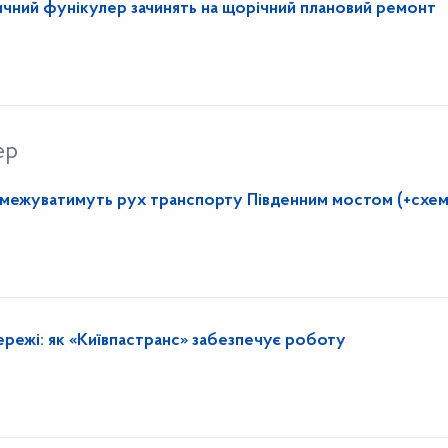
личний фунікулер зачинять на щорічний плановий ремонт
ер
обмежуватимуть рух транспорту Південним мостом (+схем
ережі: як «Київпастранс» забезпечує роботу