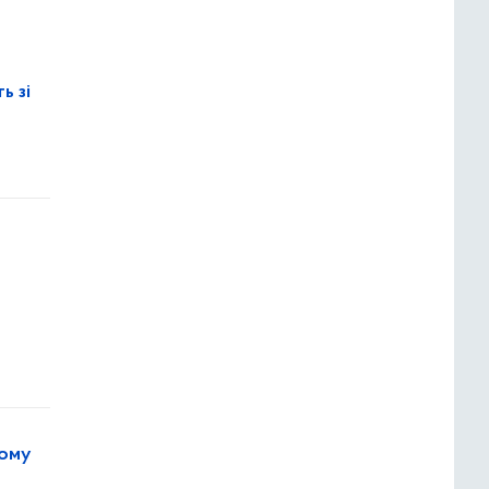
ь зі
кому