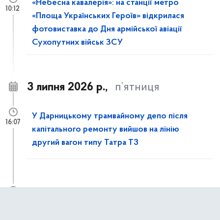
«Небесна кавалерія»: на станції метро
10:12
«Площа Українських Героїв» відкрилася
фотовиставка до Дня армійської авіації
Сухопутних військ ЗСУ
3 липня 2026 р.,
п’ятниця
У Дарницькому трамвайному депо після
16:07
капітального ремонту вийшов на лінію
другий вагон типу Татра T3
Із 4 липня до 31 жовтня частково
11:50
обмежуватимуть рух пішоходів вулицею