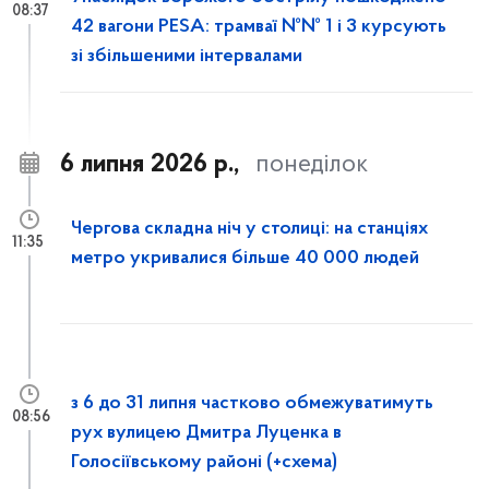
08:37
42 вагони PESA: трамваї №№ 1 і 3 курсують
зі збільшеними інтервалами
6 липня 2026 р.,
понеділок
Чергова складна ніч у столиці: на станціях
11:35
метро укривалися більше 40 000 людей
з 6 до 31 липня частково обмежуватимуть
08:56
рух вулицею Дмитра Луценка в
Голосіївському районі (+схема)