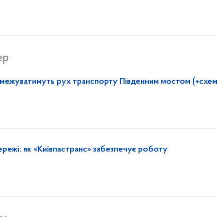
ер
обмежуватимуть рух транспорту Південним мостом (+схем
ережі: як «Київпастранс» забезпечує роботу