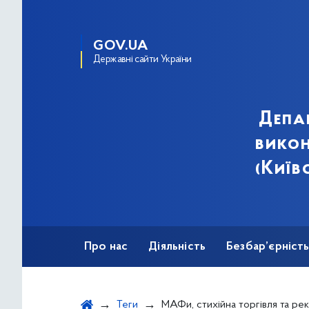
GOV.UA
Державні сайти України
Депа
викон
(Київ
Про нас
Діяльність
Безбар’єрніст
Теги
МАФи, стихійна торгівля та ре