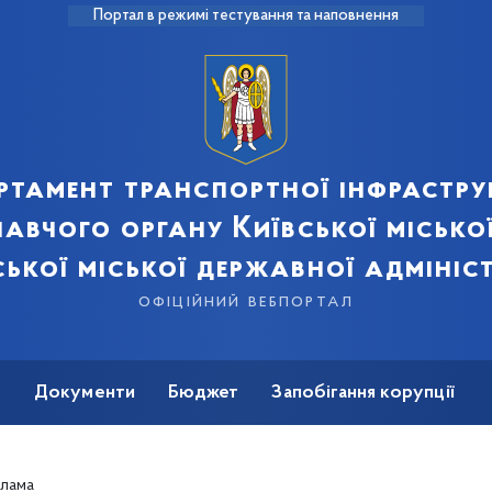
Портал в режимі тестування та наповнення
ртамент транспортної інфрастру
авчого органу Київської місько
ської міської державної адмініст
офіційний вебпортал
ь
Документи
Бюджет
Запобігання корупції
клама