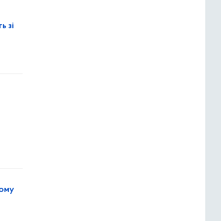
ь зі
кому