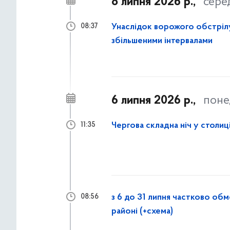
8 липня 2026 р.,
сере
Унаслідок ворожого обстрілу
08:37
збільшеними інтервалами
6 липня 2026 р.,
поне
Чергова складна ніч у столиц
11:35
з 6 до 31 липня частково об
08:56
районі (+схема)