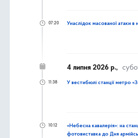
Унаслідок масованої атаки в 
07:20
4 липня 2026 р.,
субо
У вестибюлі станції метро «З
11:38
«Небесна кавалерія»: на стан
10:12
фотовиставка до Дня армійськ