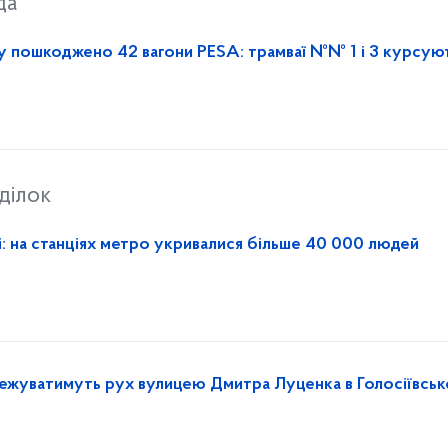
да
 пошкоджено 42 вагони PESA: трамваї №№ 1 і 3 курсуют
ділок
і: на станціях метро укривалися більше 40 000 людей
межуватимуть рух вулицею Дмитра Луценка в Голосіївсь