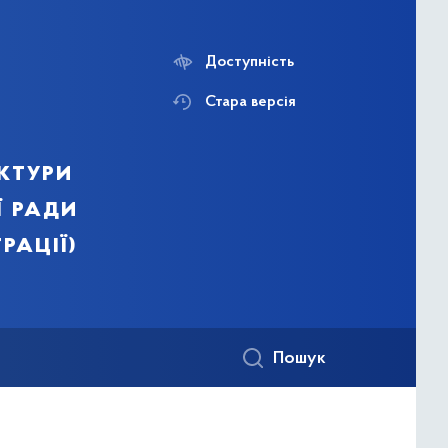
Доступність
Стара версія
ктури
ї ради
рації)
Пошук