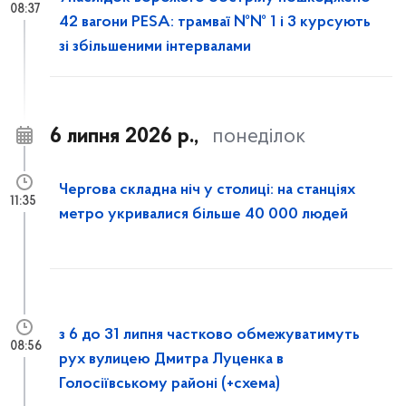
08:37
42 вагони PESA: трамваї №№ 1 і 3 курсують
зі збільшеними інтервалами
6 липня 2026 р.,
понеділок
Чергова складна ніч у столиці: на станціях
11:35
метро укривалися більше 40 000 людей
з 6 до 31 липня частково обмежуватимуть
08:56
рух вулицею Дмитра Луценка в
Голосіївському районі (+схема)