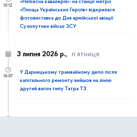
«Небесна кавалерія»: на станції метро
10:12
«Площа Українських Героїв» відкрилася
фотовиставка до Дня армійської авіації
Сухопутних військ ЗСУ
3 липня 2026 р.,
п’ятниця
У Дарницькому трамвайному депо після
16:07
капітального ремонту вийшов на лінію
другий вагон типу Татра T3
Із 4 липня до 31 жовтня частково
11:50
обмежуватимуть рух пішоходів вулицею