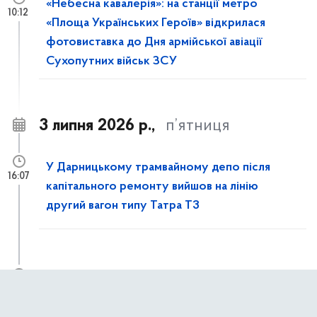
«Небесна кавалерія»: на станції метро
10:12
«Площа Українських Героїв» відкрилася
фотовиставка до Дня армійської авіації
Сухопутних військ ЗСУ
3 липня 2026 р.,
п’ятниця
У Дарницькому трамвайному депо після
16:07
капітального ремонту вийшов на лінію
другий вагон типу Татра T3
Із 4 липня до 31 жовтня частково
11:50
обмежуватимуть рух пішоходів вулицею