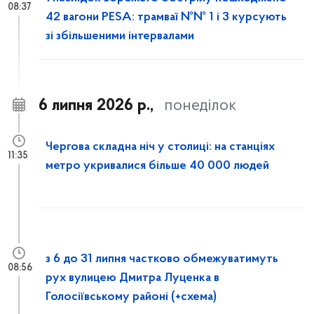
08:37
42 вагони PESA: трамваї №№ 1 і 3 курсують
зі збільшеними інтервалами
6 липня 2026 р.,
понеділок
Чергова складна ніч у столиці: на станціях
11:35
метро укривалися більше 40 000 людей
з 6 до 31 липня частково обмежуватимуть
08:56
рух вулицею Дмитра Луценка в
Голосіївському районі (+схема)