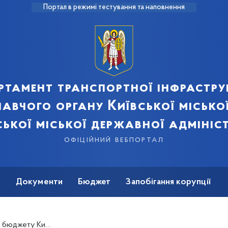
Портал в режимі тестування та наповнення
ртамент транспортної інфрастру
авчого органу Київської місько
ської міської державної адмініст
офіційний вебпортал
ь
Документи
Бюджет
Запобігання корупції
бюджету Києва