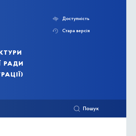
Доступність
Стара версія
ктури
ї ради
рації)
Пошук