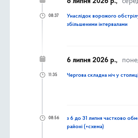
8 липня 2026 р.,
сере
Унаслідок ворожого обстрілу
08:37
збільшеними інтервалами
6 липня 2026 р.,
поне
Чергова складна ніч у столиц
11:35
з 6 до 31 липня частково об
08:56
районі (+схема)