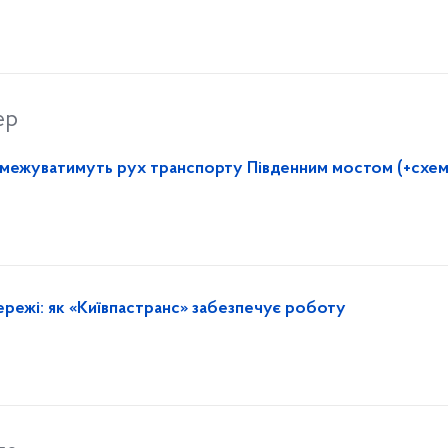
ер
обмежуватимуть рух транспорту Південним мостом (+схем
ережі: як «Київпастранс» забезпечує роботу