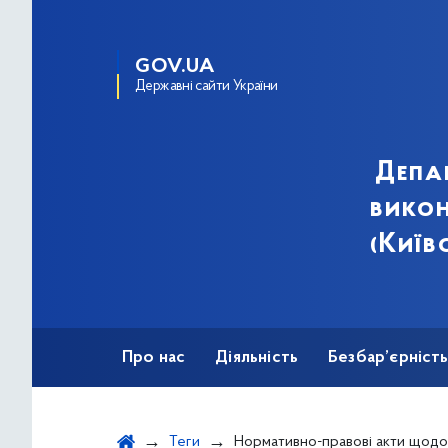
GOV.UA
Державні сайти України
Депа
викон
(Київ
Про нас
Діяльність
Безбар’єрніст
Теги
Нормативно-правові акти щодо 