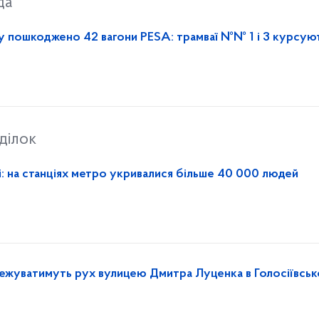
да
 пошкоджено 42 вагони PESA: трамваї №№ 1 і 3 курсуют
ділок
і: на станціях метро укривалися більше 40 000 людей
межуватимуть рух вулицею Дмитра Луценка в Голосіївсь