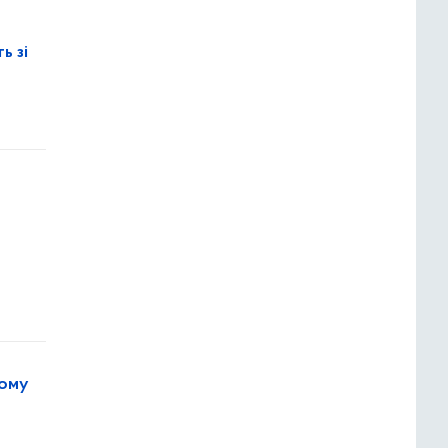
ь зі
кому