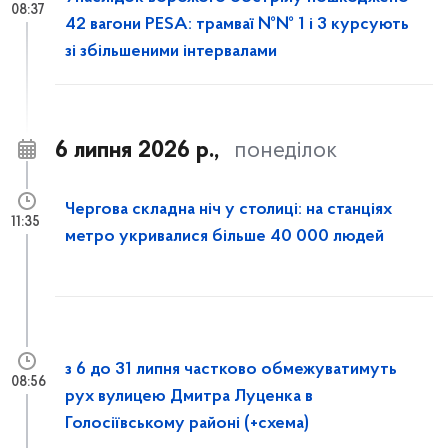
08:37
42 вагони PESA: трамваї №№ 1 і 3 курсують
зі збільшеними інтервалами
6 липня 2026 р.,
понеділок
Чергова складна ніч у столиці: на станціях
11:35
метро укривалися більше 40 000 людей
з 6 до 31 липня частково обмежуватимуть
08:56
рух вулицею Дмитра Луценка в
Голосіївському районі (+схема)