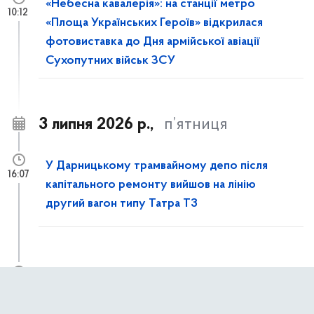
«Небесна кавалерія»: на станції метро
10:12
«Площа Українських Героїв» відкрилася
фотовиставка до Дня армійської авіації
Сухопутних військ ЗСУ
3 липня 2026 р.,
п’ятниця
У Дарницькому трамвайному депо після
16:07
капітального ремонту вийшов на лінію
другий вагон типу Татра T3
Із 4 липня до 31 жовтня частково
11:50
обмежуватимуть рух пішоходів вулицею