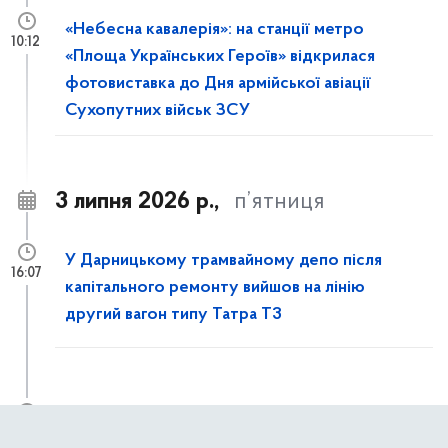
«Небесна кавалерія»: на станції метро
10:12
«Площа Українських Героїв» відкрилася
фотовиставка до Дня армійської авіації
Сухопутних військ ЗСУ
3 липня 2026 р.,
п’ятниця
У Дарницькому трамвайному депо після
16:07
капітального ремонту вийшов на лінію
другий вагон типу Татра T3
Із 4 липня до 31 жовтня частково
11:50