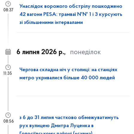
Унаслідок ворожого обстрілу пошкоджено
08:37
42 вагони PESA: трамваї №№ 1 і 3 курсують
зі збільшеними інтервалами
6 липня 2026 р.,
понеділок
Чергова складна ніч у столиці: на станціях
11:35
метро укривалися більше 40 000 людей
з 6 до 31 липня частково обмежуватимуть
08:56
рух вулицею Дмитра Луценка в