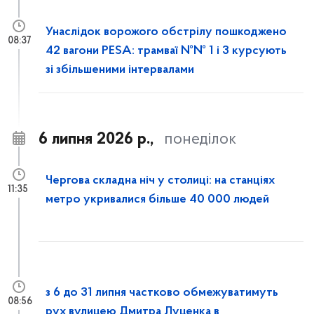
Унаслідок ворожого обстрілу пошкоджено
08:37
42 вагони PESA: трамваї №№ 1 і 3 курсують
зі збільшеними інтервалами
6 липня 2026 р.,
понеділок
Чергова складна ніч у столиці: на станціях
11:35
метро укривалися більше 40 000 людей
з 6 до 31 липня частково обмежуватимуть
08:56
рух вулицею Дмитра Луценка в