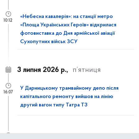
«Небесна кавалерія»: на станції метро
10:12
«Площа Українських Героїв» відкрилася
фотовиставка до Дня армійської авіації
Сухопутних військ ЗСУ
3 липня 2026 р.,
п’ятниця
У Дарницькому трамвайному депо після
16:07
капітального ремонту вийшов на лінію
другий вагон типу Татра T3
Із 4 липня до 31 жовтня частково