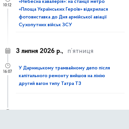
«Небесна кавалерія»: на станції метро
10:12
«Площа Українських Героїв» відкрилася
фотовиставка до Дня армійської авіації
Сухопутних військ ЗСУ
3 липня 2026 р.,
п’ятниця
У Дарницькому трамвайному депо після
16:07
капітального ремонту вийшов на лінію
другий вагон типу Татра T3
Із 4 липня до 31 жовтня частково
11:50
обмежуватимуть рух пішоходів вулицею