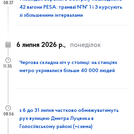
08:37
42 вагони PESA: трамваї №№ 1 і 3 курсують
зі збільшеними інтервалами
6 липня 2026 р.,
понеділок
Чергова складна ніч у столиці: на станціях
11:35
метро укривалися більше 40 000 людей
з 6 до 31 липня частково обмежуватимуть
08:56
рух вулицею Дмитра Луценка в
Голосіївському районі (+схема)