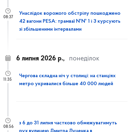
Унаслідок ворожого обстрілу пошкоджено
08:37
42 вагони PESA: трамваї №№ 1 і 3 курсують
зі збільшеними інтервалами
6 липня 2026 р.,
понеділок
Чергова складна ніч у столиці: на станціях
11:35
метро укривалися більше 40 000 людей
з 6 до 31 липня частково обмежуватимуть
08:56
рух вулицею Дмитра Луценка в