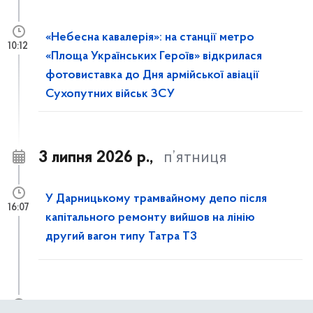
«Небесна кавалерія»: на станції метро
10:12
«Площа Українських Героїв» відкрилася
фотовиставка до Дня армійської авіації
Сухопутних військ ЗСУ
3 липня 2026 р.,
п’ятниця
У Дарницькому трамвайному депо після
16:07
капітального ремонту вийшов на лінію
другий вагон типу Татра T3
Із 4 липня до 31 жовтня частково