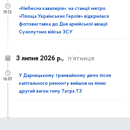
«Небесна кавалерія»: на станції метро
10:12
«Площа Українських Героїв» відкрилася
фотовиставка до Дня армійської авіації
Сухопутних військ ЗСУ
3 липня 2026 р.,
п’ятниця
У Дарницькому трамвайному депо після
16:07
капітального ремонту вийшов на лінію
другий вагон типу Татра T3
Із 4 липня до 31 жовтня частково
11:50