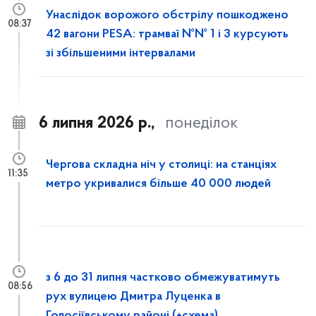
Унаслідок ворожого обстрілу пошкоджено
08:37
42 вагони PESA: трамваї №№ 1 і 3 курсують
зі збільшеними інтервалами
6 липня 2026 р.,
понеділок
Чергова складна ніч у столиці: на станціях
11:35
метро укривалися більше 40 000 людей
з 6 до 31 липня частково обмежуватимуть
08:56
рух вулицею Дмитра Луценка в