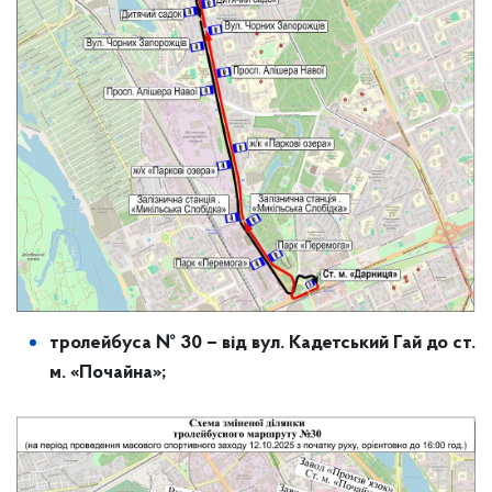
тролейбуса № 30 – від вул. Кадетський Гай до ст.
м. «Почайна»;