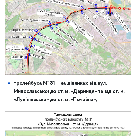
тролейбуса № 31 – на ділянках від вул.
Милославської до ст. м. «Дарниця» та від ст. м.
«Лук’янівська» до ст. м. «Почайна»;