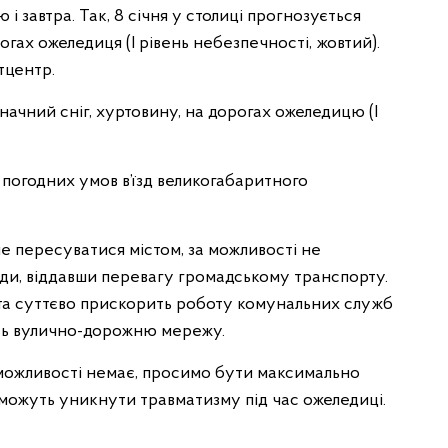
і завтра. Так, 8 січня у столиці прогнозується
огах ожеледиця (І рівень небезпечності, жовтий).
тцентр.
начний сніг, хуртовину, на дорогах ожеледицю (I
 погодних умов в’їзд великогабаритного
е пересуватися містом, за можливості не
оди, віддавши перевагу громадському транспорту.
 та суттєво прискорить роботу комунальних служб
ють вулично-дорожню мережу.
 можливості немає, просимо бути максимально
можуть уникнути травматизму під час ожеледиці.