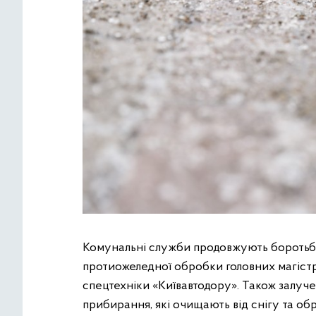
Комунальні служби продовжують боротьбу з
протиожеледної обробки головних магістрал
спецтехніки «Київавтодору». Також залучен
прибирання, які очищають від снігу та о