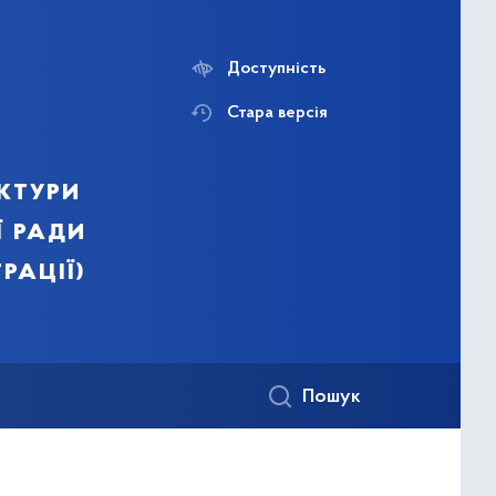
Доступність
Стара версія
ктури
ї ради
рації)
Пошук