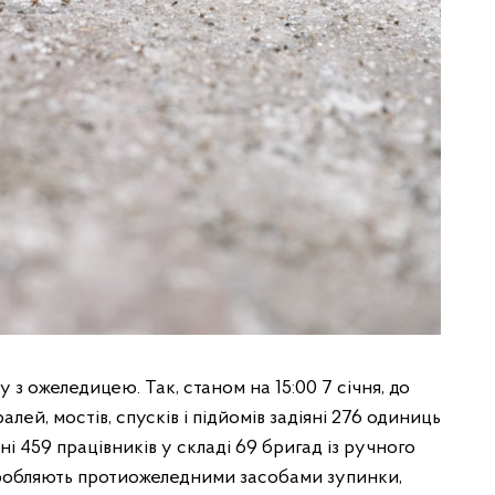
 ожеледицею. Так, станом на 15:00 7 січня, до
ей, мостів, спусків і підйомів задіяні 276 одиниць
і 459 працівників у складі 69 бригад із ручного
бробляють протиожеледними засобами зупинки,