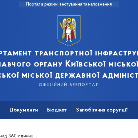
Портал в режимі тестування та наповнення
ртамент транспортної інфрастру
авчого органу Київської місько
ської міської державної адмініст
офіційний вебпортал
ь
Документи
Бюджет
Запобігання корупції
ків прибирають та обробляють вулиці столиці