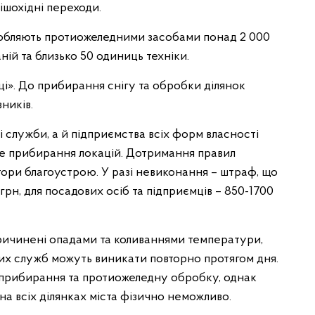
пішохідні переходи.
робляють протиожеледними засобами понад 2 000
ій та близько 50 одиниць техніки.
ці». До прибирання снігу та обробки ділянок
ників.
 служби, а й підприємства всіх форм власності
сне прибирання локацій. Дотримання правил
ори благоустрою. У разі невиконання – штраф, що
грн, для посадових осіб та підприємців – 850-1700
причинені опадами та коливаннями температури,
их служб можуть виникати повторно протягом дня.
прибирання та протиожеледну обробку, однак
 всіх ділянках міста фізично неможливо.