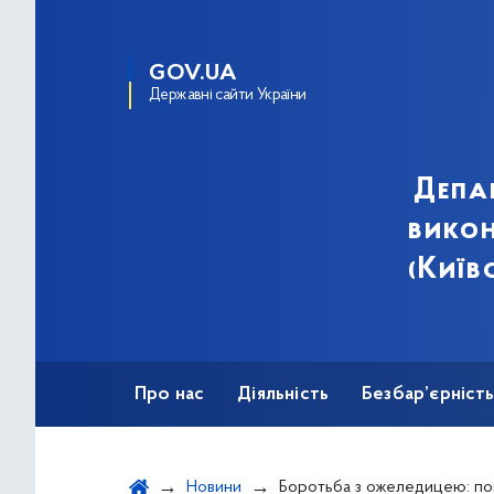
GOV.UA
Державні сайти України
Депа
викон
(Київ
Про нас
Діяльність
Безбар’єрніст
Новини
Боротьба з ожеледицею: понад 360 одиниць техніки та близько 3000 комунальни