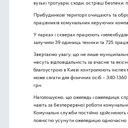
вузькі тротуари, сходи, острівці безпеки, 
Прибудинкові території очищають та об
працівників комунальних керуючих компан
У парках і скверах працюють «зеленбудів
залучили 39 одиниць техніки та 725 праців
Звертаємо увагу, що не лише муніципальні
несуть відповідальність за вчасне та які
благоустрою в Києві контролюють інспект
може сягати для фізичних осіб – 340-1360 
грн.
Наголошуємо, що ожеледь і ожеледиця, с
навіть за безперервної роботи комунальн
Комунальні служби постійно здійснюють 
повністю усунути ожеледицю одночасно на