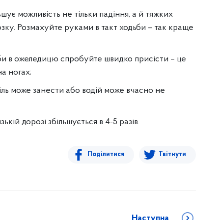
шує можливість не тільки падіння, а й тяжких
озку. Розмахуйте руками в такт ходьби – так краще
ьби в ожеледицю спробуйте швидко присісти – це
а ногах;
біль може занести або водій може вчасно не
ькій дорозі збільшується в 4-5 разів.
Поділитися
Твітнути
Наступна