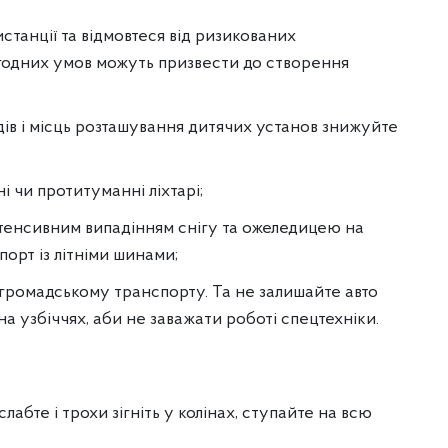
танції та відмовтеся від ризикованих
огодних умов можуть призвести до створення
ів і місць розташування дитячих установ знижуйте
і чи протитуманні ліхтарі;
нтенсивним випадінням снігу та ожеледицею на
орт із літніми шинами;
 громадському транспорту. Та не залишайте авто
на узбіччях, аби не заважати роботі спецтехніки.
лабте і трохи зігніть у колінах, ступайте на всю