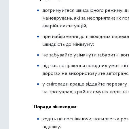
дотримуйтеся швидкісного режиму, дис
маневрувань, які за несприятливих п
аварійних ситуацій;
при наближенні до пішохідних переход
швидкість до мінімуму;
не забувайте увімкнути габаритні вогн
під час погіршення погодних умов з і
дорогах не використовуйте автотрансп
у снігопади краще віддайте перевагу
на тротуарах, крайніх смугах доріг та 
Поради пішоходам:
ходіть не поспішаючи, ноги злегка розс
підошву;