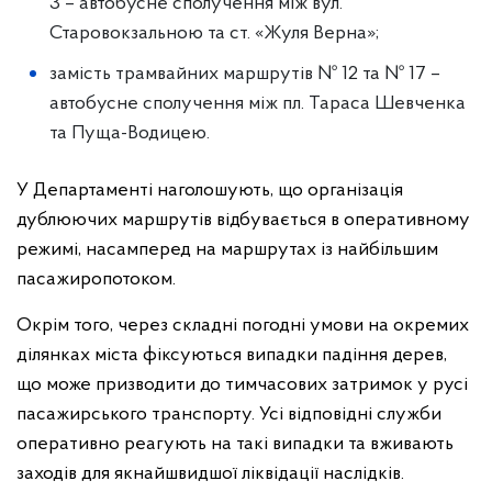
3 – автобусне сполучення між вул.
Старовокзальною та ст. «Жуля Верна»;
замість трамвайних маршрутів № 12 та № 17 –
автобусне сполучення між пл. Тараса Шевченка
та Пуща-Водицею.
У Департаменті наголошують, що організація
дублюючих маршрутів відбувається в оперативному
режимі, насамперед на маршрутах із найбільшим
пасажиропотоком.
Окрім того, через складні погодні умови на окремих
ділянках міста фіксуються випадки падіння дерев,
що може призводити до тимчасових затримок у русі
пасажирського транспорту. Усі відповідні служби
оперативно реагують на такі випадки та вживають
заходів для якнайшвидшої ліквідації наслідків.